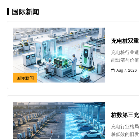
队包揽双冠。米亚
子100米冠军（-...
国际新闻
充电桩双重
充电桩行业遭
能出清与价
Aug 7, 2026
国际新闻
桩数第三充
充电行业格
桩低效的旧