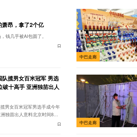
的萧昂，拿了2个亿
场，钱几乎被AI包圆了。
中巴走廊
国队揽男女百米冠军 男选
位破十高手 亚洲独苗出人
队揽男女百米冠军男选手成今年
亚洲独苗出人意料北京时间8月
俄勒冈尤金进行的2026年田径
中巴走廊
100米决赛争夺。东道主美国