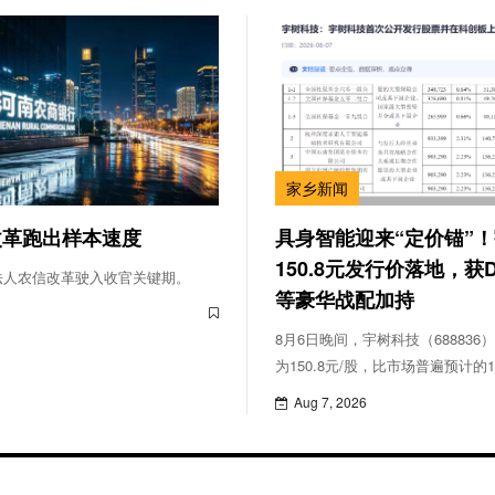
家乡新闻
改革跑出样本速度
具身智能迎来“定价锚”
150.8元发行价落地，获De
法人农信改革驶入收官关键期。
等豪华战配加持
8月6日晚间，宇树科技（68883
为150.8元/股，比市场普遍预计的
少。
Aug 7, 2026