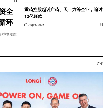
外资全
重药控股起诉广药、天士力等企业，追讨
12亿账款
循环
Aug 6, 2026
个护电器旗
更多