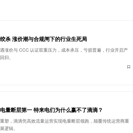
-马克斯韦尔以11秒14获得女
绞杀 涨价潮与合规闸下的行业生死局
遇涨价与 CCC 认证双重压力，成本承压，亏损普遍，行业开启产
值回归。
电量断层第一 特来电们为什么赢不了滴滴？
局重塑，滴滴凭高效流量运营实现电量断层领跑，颠覆传统运营商重
发展逻辑。