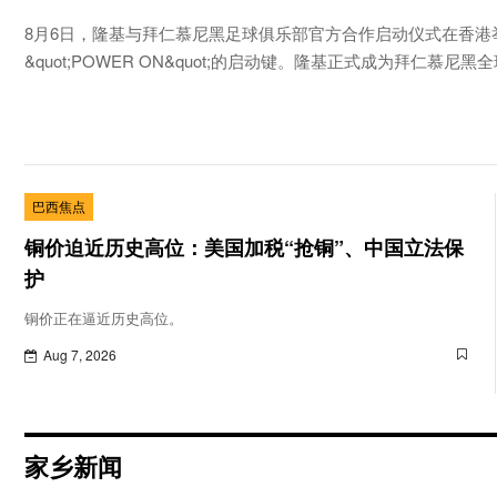
8月6日，隆基与拜仁慕尼黑足球俱乐部官方合作启动仪式在香
&quot;POWER ON&quot;的启动键。隆基正式成为拜仁慕
天。
巴西焦点
铜价迫近历史高位：美国加税“抢铜”、中国立法保
护
铜价正在逼近历史高位。
Aug 7, 2026
家乡新闻