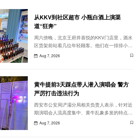
从KKV到社区超市 小瓶白酒上演渠
道“狂奔”
周六傍晚，北京王府井喜悦的KKV门店里，酒水
区货架前站着几位年轻顾客。他们在一排排小瓶
酒前驻足，拿起一瓶100ml 迷你五粮液端详片
Aug 7, 2026
刻，又转头看向旁边的梅见青梅酒。货架上，
50ml、100ml装国产白酒与同等规格的进口烈
酒、利口酒并肩陈列，价格从几十元到200多元
黄牛提前3天踩点带人潜入演唱会 警方
不等。
严厉打击违法行为
西安市公安局浐灞分局相关负责人表示，针对近
期演唱会人流高度集中、黄牛乱象多发的特点，
警方压实大型活动安保责任，严控风险点位，对
Aug 7, 2026
各类扰乱演出秩序的违法行为严肃处理，全力确
保观演安全