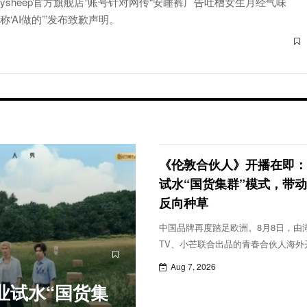
abysheep官方旗舰店”账号针对网传“安睡裤广告吐槽女生月经气味
‘AI做的’”发布致歉声明。
《伦敦合伙人》开播在即：
试水“国货集群”模式，带
反向种草
中国品牌再度踏足欧洲。8月8日，由
TV、小芒联合出品的青春合伙人海外
《伦敦合伙人》即将开播。尚雯婕、
Aug 7, 2026
曦、赵昭仪、颜安和米卡6位合伙人
业试水“国货集
同经营位于英国伦敦西区大波特兰街的Ya