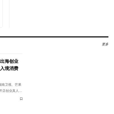
更多
出海创业
动入境消费
湖南卫视、芒果
开店创业真人秀
李佳琦、张予
将再度集结，共
n Lab快闪