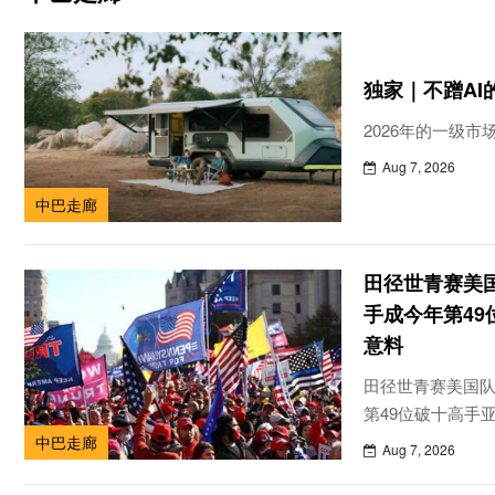
独家｜不蹭AI
2026年的一级市
Aug 7, 2026
中巴走廊
田径世青赛美
手成今年第49
意料
田径世青赛美国
第49位破十高手
7日中午，在美国
中巴走廊
Aug 7, 2026
世青赛，结束男女