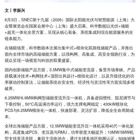
文丨李振兴
6月3日，SNEC第十九届（2026）国际太阳能光伏与智慧能源（上海）大
会暨展览会在国家会展中心（上海）盛大启幕。科华数能以光伏+储能
+超充一体化全景方案，呈现从核心装备、系统集成到综合能源服务的全
链条能力。
在储能场景，科华数能本次展出集中式+模块化双路线储能产品，并推出
面向全球市场的高端储能方案，以强构网、高集成、高安全领跑行业，为
观众呈现一场视觉与科技的双重盛宴。
国内创新储能产品方面，3.5MW集中式储能变流器，备受市场青睐。产品
搭载液冷技术+构网技术+顶部出风设计+模组化设计，以及升级优化的功
率驱动控制算法，让储能系统在安全性、经济性与灵活性等方面实现多维
破界。
6.25MW/6.9MW构网型储能变流升压一体机，具备虚拟惯性、阻尼调节与
下垂控制，50℃高温满功率运行，强力支撑电网稳定；430kW模块化
PCS与6.25MW模块化一体机，快速部署、灵活扩容，降低全生命周期成
本。
全球出海储能产品方面，12.5MW储能变流升压一体机采用40尺一体化架
构，高度集成PCS、变压器与RMU，功率密度大幅提升；10MW/5MW机
型支持直流并联，兼容主流电池仓，通过全球多地区电网认证；500kW液