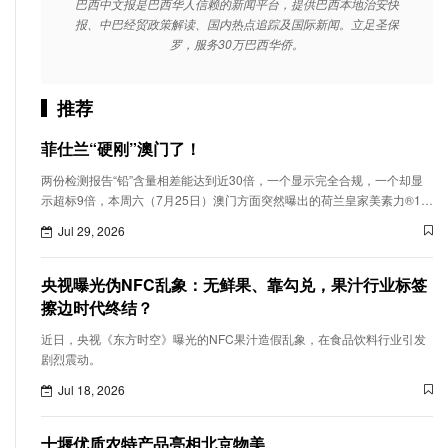
巴西中文报是巴西华人信赖的新闻平台，提供巴西本地治安快
报、中巴经贸政策解读、国内热点追踪及国际新闻。立足圣保
罗，服务30万巴西华侨。
推荐
菲仕兰“硬刚”澳门了！
两份检测报告“铅”含量相差能达到近30倍，一个显示完全合规，一个却显
示超标9倍，本周六（7月25日）澳门方面突然曝出的荷兰皇家美素力®1号
配方奶粉铅超标事件引起轩然大波。
Jul 29, 2026
央视曝光伪NFC乱象：无鲜果、靠勾兑，果汁行业标签
擦边时代终结？
近日，央视《东方时空》曝光的NFC果汁造假乱象，在食品饮料行业引发
剧烈震动。
Jul 18, 2026
十堰优质农特产品亮相北京物美