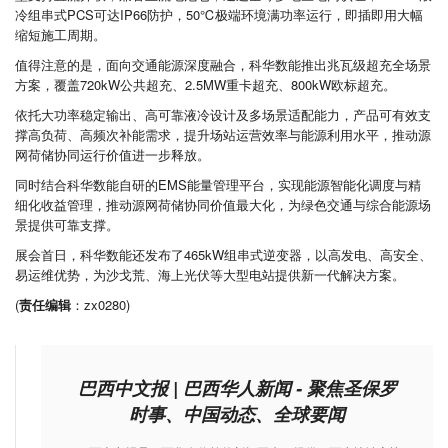
冷组串式PCS可达IP66防护，50℃极端环境满功率运行，即插即用大幅
缩短施工周期。
值得注意的是，面向交通能源深度融合，科华数能推出兆瓦级超充全场景
方案，覆盖720kW公共超充、2.5MW重卡超充、800kW欧标超充。
依托大功率稳定输出、高可靠液冷设计及多场景适配能力，产品可有效支
撑高负荷、高频次补能需求，提升场站运营效率与能源利用水平，推动源
网荷储协同运行价值进一步释放。
同时结合科华数能自研的EMS能量管理平台，实现能源智能化调度与精
细化收益管理，推动源网荷储协同价值最大化，为绿色交通与综合能源场
景提供可靠支撑。
展会首日，科华数能还发布了465kW组串式逆变器，以高发电、高安全、
易运维优势，为沙戈荒、海上光伏等大型电站提供新一代解决方案。
(
责任编辑
：zx0280)
巴西中文报 | 巴西华人新闻 - 聚焦圣保罗
时事、中国动态、全球要闻