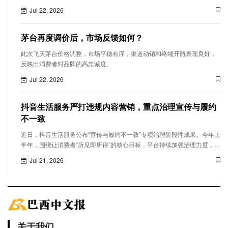
Jul 22, 2026
茅台再度调价后，市场反馈如何？
此次飞天茅台价格调整，市场平稳有序，渠道动销和终端开瓶表现良好，
反映出消费者对品牌的高忠诚度。
Jul 22, 2026
抖音生活服务严打违规内容营销，重点治理宣传与履约
不一致
近日，抖音生活服务公布“宣传与履约不一致”专项治理阶段性成果。今年上
半年，围绕让消费者“所见即所得”的核心目标，平台持续加强治理力度，累
计处置42万条违规短视频、16万场违规直播和1.8万个违规门店。商家和
Jul 21, 2026
达人的营销履约行为进一步规范，消费者对宣传与履约不一致的负反馈量
同比下降29.3%。
关于我们