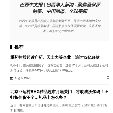
巴西中文报 | 巴西华人新闻 - 聚焦圣保罗
时事、中国动态、全球要闻
巴西中文报是巴西华人信赖的新闻平台，提供巴西本地治安快
报、中巴经贸政策解读、国内热点追踪及国际新闻。立足圣保
罗，服务30万巴西华侨。
推荐
重药控股起诉广药、天士力等企业，追讨12亿账款
8月4日，重药控股披露了一份诉讼公告：过去12个月，公司及控股子公司
新增诉讼、仲裁共442件，涉及金额12.89亿元。
Aug 6, 2026
北京亚运村BHG精品超市月底关门，将改成沃尔玛！正
打折但货不全…礼品卡怎么办？
近日，有网友晒出闭店通知照片表示，BHG高级超市（DT51店）将于7月
31日闭店。