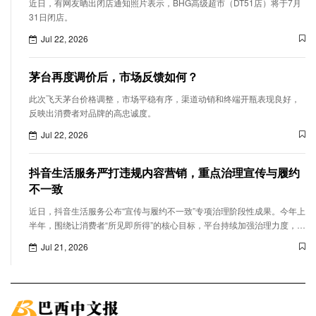
近日，有网友晒出闭店通知照片表示，BHG高级超市（DT51店）将于7月
31日闭店。
Jul 22, 2026
茅台再度调价后，市场反馈如何？
此次飞天茅台价格调整，市场平稳有序，渠道动销和终端开瓶表现良好，
反映出消费者对品牌的高忠诚度。
Jul 22, 2026
抖音生活服务严打违规内容营销，重点治理宣传与履约
不一致
近日，抖音生活服务公布“宣传与履约不一致”专项治理阶段性成果。今年上
半年，围绕让消费者“所见即所得”的核心目标，平台持续加强治理力度，累
计处置42万条违规短视频、16万场违规直播和1.8万个违规门店。商家和
Jul 21, 2026
达人的营销履约行为进一步规范，消费者对宣传与履约不一致的负反馈量
同比下降29.3%。