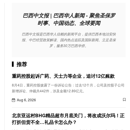
巴西中文报 | 巴西华人新闻 - 聚焦圣保罗
时事、中国动态、全球要闻
巴西中文报是巴西华人信赖的新闻平台，提供巴西本地治安快
报、中巴经贸政策解读、国内热点追踪及国际新闻。立足圣保
罗，服务30万巴西华侨。
推荐
重药控股起诉广药、天士力等企业，追讨12亿账款
8月4日，重药控股披露了一份诉讼公告：过去12个月，公司及控股子公司
新增诉讼、仲裁共442件，涉及金额12.89亿元。
Aug 6, 2026
北京亚运村BHG精品超市月底关门，将改成沃尔玛！正
打折但货不全…礼品卡怎么办？