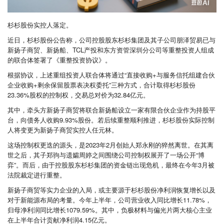
杉杉股份实控人落定。
近日，杉杉股份公告称，公司控股股东杉杉集团及其子公司朋泽贸易已与
新扬子商贸、新扬船、TCL产投和东方资管深圳分公司等重整投资人组成
的联合体签署了《重整投资协议》。
根据协议，上述重组投资人联合体将通过“直接收购+与服务信托组建合伙
企业收购+剩余保留股票表决权委托”三种方式，合计取得杉杉股份
23.36%股权的控制权，交易总对价为32.84亿元。
其中，牵头方新扬子商贸将联合新扬船设立一家有限合伙企业作为持股平
台，向债务人收购9.93%股份。若后续重整顺利推进，杉杉股份实际控制
人将变更为新扬子商贸实控人任元林。
这场控制权更迭的源头，是2023年2月创始人郑永刚的猝然离世。在其离
世之后，其子郑驹与遗孀周婷之间围绕公司控制权展开了一场公开“博
弈”。而后，由于控股股东杉杉集团的资金链出现危机，最终在今年3月被
法院裁定进行重整。
新扬子商贸等实力企业的入局，或主要源于杉杉股份净利润恢复增长以及
对于新能源布局的考量。今年上半年，公司营业收入同比增长11.78%，
归母净利润同比增长1079.59%。其中，负极材料与偏光片两大核心主业
在上半年合计贡献净利润4.15亿元。