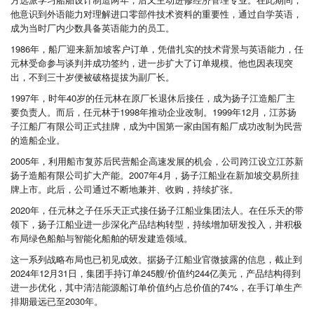
他意识到外语能力对理解进口零部件技术资料的重要性，通过自学英语，
成为当时厂内少数具备英语能力的员工。
1986年，船厂迎来新加坡客户订单，凭借扎实的技术背景与英语能力，任
元林受命参与谈判并成功签约，进一步扩大了订单规模。他也因表现突
出，不到三十岁便被破格提拔为副厂长。
1997年，时年40岁的任元林在原厂长退休后接任，成为扬子江造船厂主
要负责人。而后，任元林于1998年推动企业改制。1999年12月，江苏扬
子江船厂有限公司正式挂牌，成为中国第一家由国有船厂成功改制为民营
的造船企业。
2005年，利用船市复苏后民营船企高速发展的机会，公司跨江设立江苏新
扬子造船有限公司扩大产能。2007年4月，扬子江船业在新加坡交易所挂
牌上市。此后，公司通过不断地兼并、收购，持续扩张。
2020年，任元林之子任乐天正式接任扬子江船业集团法人。在任乐天的带
领下，扬子江船业进一步深化产品结构转型，持续增加研发投入，并积极
布局绿色船舶与智能化船舶的研发建造领域。
这一系列战略布局也已初见成效。据扬子江船业官微披露的信息，截止到
2024年12月31日，集团手持订单245艘/价值约244亿美元，产品结构得到
进一步优化，其中清洁能源船订单价值约占总价值的74%，在手订单生产
排期最远已至2030年。