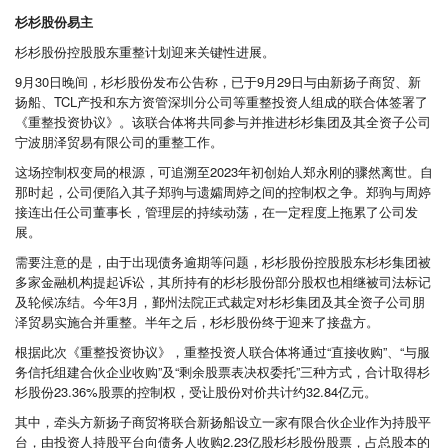
杉杉股份易主
杉杉股份控股股东重整计划迎来关键性进展。
9月30日晚间，杉杉股份发布公告称，已于9月29日与由新扬子商贸、新
扬船、TCL产投和东方资管深圳分公司等重整投资人组成的联合体签署了
《重整投资协议》。该联合体将共同参与并推进杉杉集团及其全资子公司
宁波朋泽贸易有限公司的重整工作。
这场控制权变局的根源，可追溯至2023年初创始人郑永刚的骤然离世。自
那时起，公司便陷入其子郑驹与遗孀周婷之间的控制权之争。郑驹与周婷
接连出任公司董事长，管理层的持续动荡，在一定程度上拖累了公司发
展。
需要注意的是，由于出现债务逾期等问题，杉杉股份控股股东杉杉集团被
多家金融机构提起诉讼，其所持有的杉杉股份部分股权也相继被司法标记
及轮候冻结。今年3月，鄞州法院正式裁定对杉杉集团及其全资子公司朋
泽贸易实施合并重整。半年之后，杉杉股份终于迎来了接盘方。
根据此次《重整投资协议》，重整投资人联合体将通过“直接收购”、“与服
务信托组建合伙企业收购”及“剩余股票表决权委托”三种方式，合计取得杉
杉股份23.36%股票的控制权，受让股份对价共计约32.84亿元。
其中，牵头方新扬子商贸将联合新扬船设立一家有限合伙企业作为持股平
台，由投资人持股平台向债务人收购2.23亿股杉杉股份股票，占总股本的