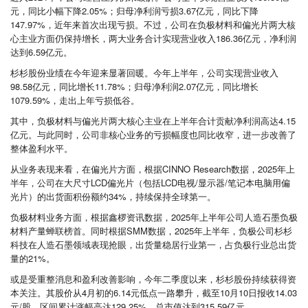
元，同比小幅下降2.05%；归母净利润亏损3.67亿元，同比下降
147.97%，近年来首次出现亏损。不过，公司在负极材料和偏光片两大核
心主业方面仍保持增长，两大业务合计实现营业收入186.36亿元，净利润
达到6.59亿元。
杉杉股份业绩在今年迎来显著回暖。今年上半年，公司实现营业收入
98.58亿元，同比增长11.78%；归母净利润2.07亿元，同比增长
1079.59%，走出上年亏损低谷。
其中，负极材料与偏光片两大核心主业在上半年合计贡献净利润高达4.15
亿元。与此同时，公司非核心业务的亏损幅度也同比收窄，进一步改善了
整体盈利水平。
从业务表现来看，在偏光片方面，根据CINNO Research数据，2025年上
半年，公司在大尺寸LCD偏光片（包括LCD电视/显示器/笔记本电脑用偏
光片）的出货面积份额约34%，持续保持全球第一。
负极材料业务方面，根据鑫椤资讯数据，2025年上半年公司人造石墨负极
材料产量蝉联榜首。同时根据SMM数据，2025年上半年，负极公司杉杉
科技在人造石墨领域表现抢眼，出货量稳居行业第一，占负极行业总出货
量的21%。
或是受重整消息和盈利改善影响，今年二季度以来，杉杉股份持续获得资
本关注。其股价从4月初的6.14元低点一路攀升，截至10月10日报收14.03
元/股，区间累计涨幅高达129.25%，总市值达到315.59亿元。