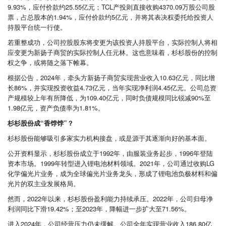
9.93%，应付价款约25.55亿元；TCL产投则直接收购4370.09万股公司股
票，占总股本的1.94%，应付价款约5亿元，并将其表决权委托给投资人
持股平台统一行使。
若重整成功，公司控股股东将变更为该投资人持股平台，实际控制人将相
应变更为新扬子商贸的实际控制人任元林。这也意味着，杉杉股份的控制
权之争，或将随之落下帷幕。
根据公告，2024年，牵头方新扬子商贸实现营业收入10.63亿元，同比增
长86%，并实现投资收益4.73亿元，当年实现净利润4.45亿元。公司总资
产规模较上年有所降低，为109.40亿元，同时负债规模同比锐减90%至
1.98亿元，资产负债率为1.81%。
杉杉股份成“香饽饽”？
杉杉股份能够吸引多家实力机构接盘，或是源于其逐渐向好的基本面。
公开资料显示，杉杉股份成立于1992年，由服装业务起步，1996年登陆
资本市场。1999年转型进入锂电池材料领域。2021年，公司通过收购LG
化学偏光片业务，成为全球偏光片业务龙头，形成了锂电池负极材料和偏
光片的双主业发展格局。
然而，2022年以来，杉杉股份盈利能力持续承压。2022年，公司归母净
利润同比下滑19.42%；至2023年，降幅进一步扩大至71.56%。
进入2024年，公司经营压力仍未缓解。公司全年实现营业收入186.80亿