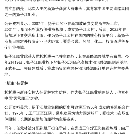
需注意的是，此次入主的新扬子商贸大有来头，其背靠中国主要造船集团
之一的扬子江船业。
公开资料显示，2007年，扬子江船业在新加坡证券交易所主板上市。
2021年，集团分拆其投资业务板块，成立扬子江金控，后者于2022年在
新加坡证券交易所上市。作为扬子江金控在国内的核心投资平台，新扬子
商贸目前对外投资企业已达57家，覆盖金属、船舶、化工、投资管理等多
个行业领域。
扬子江船业此番入局杉杉股份也并非偶然，其在新能源领域早有布局。今
年2月19日，扬子江船业旗下的扬子泓远绿色高技术清洁能源船制造基地
正式开工。项目建成后，将成为集团在绿色清洁能源船订单建造的主要基
地。
“新主”任元林
杉杉股份新任实控人任元林实力雄厚。作为扬子江船业的创始人，他素有
中国“民营船王”之称。
公开资料显示，扬子江船业集团的历史可追溯至1956年成立的修造船合作
社。1975年，工厂迁至江阴，逐步发展为地方国营船厂，受技术与市场条
件限制，长期以低附加值船型为主要业务。
同年，任元林被分配到船厂担任学徒，在完成三年焊工岗位锻炼后，由厂
方选派学习船舶设计制造两年，后又主动进修经济管理专业。在此期间，