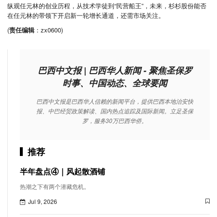
纵观任元林的创业历程，从技术学徒到“民营船王”，未来，杉杉股份能否
在任元林的带领下开启新一轮增长通道，还需市场关注。
(
责任编辑
：zx0600)
巴西中文报 | 巴西华人新闻 - 聚焦圣保罗
时事、中国动态、全球要闻
巴西中文报是巴西华人信赖的新闻平台，提供巴西本地治安快
报、中巴经贸政策解读、国内热点追踪及国际新闻。立足圣保
罗，服务30万巴西华侨。
推荐
半年盘点④｜风起散酒铺
热潮之下有两个潜藏危机。
Jul 9, 2026