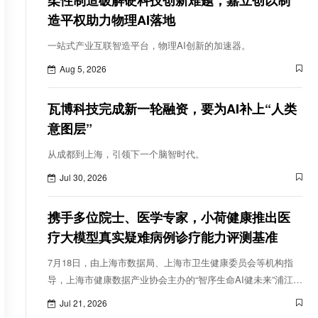
柔性制造破解硬科技创新难题，嘉立创以制
造平权助力物理AI落地
一站式产业互联智造平台，物理AI创新的加速器。
Aug 5, 2026
瓦博科技完成新一轮融资，要为AI补上“人类
意图层”
从成都到上海，引领下一个脑智时代。
Jul 30, 2026
携手多位院士、医学专家，小荷健康推出医
疗大模型真实疑难病例诊疗能力评测基准
7月18日，由上海市数据局、上海市卫生健康委员会等机构指
导，上海市健康数据产业协会主办的“智序生命AI健未来”浦江医
学人工智能论坛在沪举行。会上，小荷健康携手3位中国工程院
Jul 21, 2026
院士等30个临床专科专家团队，共同发布“MedXIAOHE疑难病