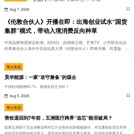
Aug 7, 2026
《伦敦合伙人》开播在即：出海创业试水“国货
集群”模式，带动入境消费反向种草
中国品牌再度踏足欧洲。8月8日，由湖南卫视、芒果TV、小芒联合出品
的青春合伙人海外开店创业真人秀《伦敦合伙人》即将开播。尚雯婕、李
佳琦、张予曦、赵昭仪、颜安和米卡6位合伙人将再度集结，共同经营位
于英国伦敦西区大波特兰街的Yan Lab快闪店。
华人生活
昊华能源：一家“攻守兼备”的煤企
中报利润预增65.7%，困境反转正当时？
Aug 5, 2026
华人生活
营收退回到7年前，五洲医疗跨界“追芯”能否破局？
如果五洲医疗无法清晰说明对芯片业务的实际赋能路径，本次重组在深交所审
核环节可能面临较大阻力，甚至存在类似此前梦天家居、双成药业跨界芯片并