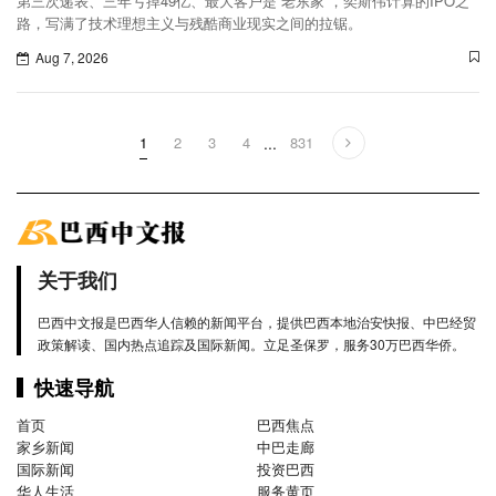
第三次递表、三年亏掉49亿、最大客户是“老东家”，奕斯伟计算的IPO之
路，写满了技术理想主义与残酷商业现实之间的拉锯。
Aug 7, 2026
1
2
3
4
...
831
关于我们
巴西中文报是巴西华人信赖的新闻平台，提供巴西本地治安快报、中巴经贸
政策解读、国内热点追踪及国际新闻。立足圣保罗，服务30万巴西华侨。
快速导航
首页
巴西焦点
家乡新闻
中巴走廊
国际新闻
投资巴西
华人生活
服务黄页