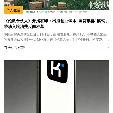
华人生活
《伦敦合伙人》开播在即：出海创业试水“国货集群”模式，
带动入境消费反向种草
中国品牌再度踏足欧洲。8月8日，由湖南卫视、芒果TV、小芒联合出品
的青春合伙人海外开店创业真人秀《伦敦合伙人》即将开播。尚雯婕、李
佳琦、张予曦、赵昭仪、颜安和米卡6位合伙人将再度集结，共同经营位
Aug 7, 2026
于英国伦敦西区大波特兰街的Yan Lab快闪店。