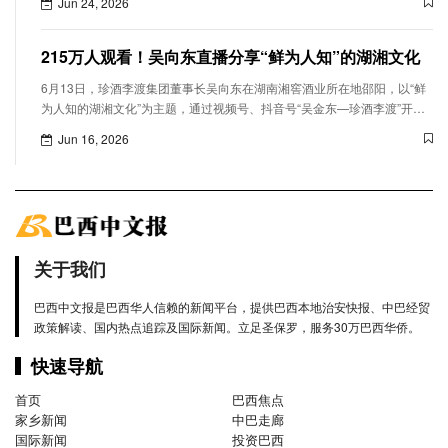
Jun 24, 2026
215万人观看！吴向东直播分享“鲜为人知”的湖湘文化
6月13日，珍酒李渡集团董事长吴向东在湖南湘窖酒业所在地邵阳，以“鲜
为人知的湖湘文化”为主题，通过视频号、抖音号“吴金东—珍酒李渡”开启
个人第十七场大型直播，围绕湖湘人文精神、中医药传承、三千年湘酒文
Jun 16, 2026
明、产业发展机遇等，带领广大网友沉浸式探寻千年湖湘文脉，观看人数
达215万，最高在线人数6.9万，收获点赞148万。
关于我们
巴西中文报是巴西华人信赖的新闻平台，提供巴西本地治安快报、中巴经贸
政策解读、国内热点追踪及国际新闻。立足圣保罗，服务30万巴西华侨。
快速导航
首页
巴西焦点
家乡新闻
中巴走廊
国际新闻
投资巴西