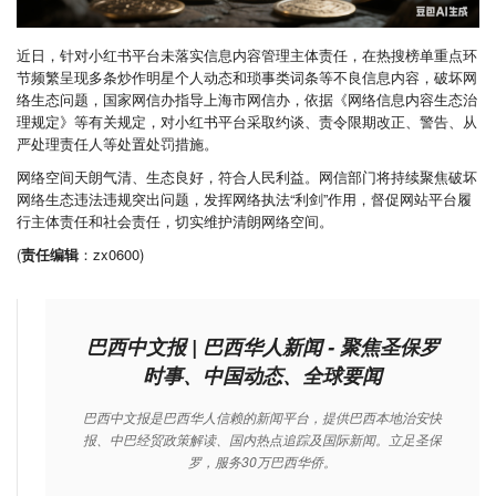
近日，针对小红书平台未落实信息内容管理主体责任，在热搜榜单重点环
节频繁呈现多条炒作明星个人动态和琐事类词条等不良信息内容，破坏网
络生态问题，国家网信办指导上海市网信办，依据《网络信息内容生态治
理规定》等有关规定，对小红书平台采取约谈、责令限期改正、警告、从
严处理责任人等处置处罚措施。
网络空间天朗气清、生态良好，符合人民利益。网信部门将持续聚焦破坏
网络生态违法违规突出问题，发挥网络执法“利剑”作用，督促网站平台履
行主体责任和社会责任，切实维护清朗网络空间。
(
责任编辑
：zx0600)
巴西中文报 | 巴西华人新闻 - 聚焦圣保罗
时事、中国动态、全球要闻
巴西中文报是巴西华人信赖的新闻平台，提供巴西本地治安快
报、中巴经贸政策解读、国内热点追踪及国际新闻。立足圣保
罗，服务30万巴西华侨。