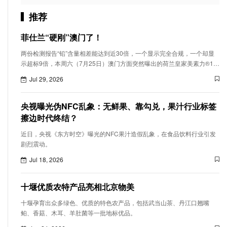
推荐
菲仕兰“硬刚”澳门了！
两份检测报告“铅”含量相差能达到近30倍，一个显示完全合规，一个却显
示超标9倍，本周六（7月25日）澳门方面突然曝出的荷兰皇家美素力®1号
配方奶粉铅超标事件引起轩然大波。
Jul 29, 2026
央视曝光伪NFC乱象：无鲜果、靠勾兑，果汁行业标签
擦边时代终结？
近日，央视《东方时空》曝光的NFC果汁造假乱象，在食品饮料行业引发
剧烈震动。
Jul 18, 2026
十堰优质农特产品亮相北京物美
十堰孕育出众多绿色、优质的特色农产品，包括武当山茶、丹江口翘嘴
鲌、香菇、木耳、羊肚菌等一批地标优品。