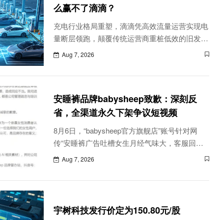
么赢不了滴滴？
充电行业格局重塑，滴滴凭高效流量运营实现电
量断层领跑，颠覆传统运营商重桩低效的旧发展
逻辑。
Aug 7, 2026
安睡裤品牌babysheep致歉：深刻反
省，全渠道永久下架争议短视频
8月6日，“babysheep官方旗舰店”账号针对网
传“安睡裤广告吐槽女生月经气味大，客服回应
称‘AI做的’”发布致歉声明。
Aug 7, 2026
宇树科技发行价定为150.80元/股