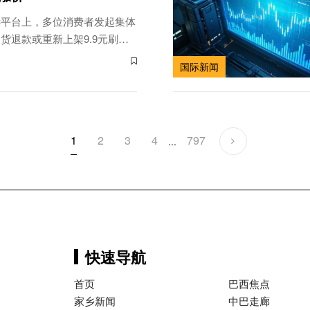
诉平台上，多位消费者发起集体
货退款或重新上架9.9元刷
国际新闻
1
2
3
4
797
...
快速导航
首页
巴西焦点
巴
家乡新闻
中巴走廊