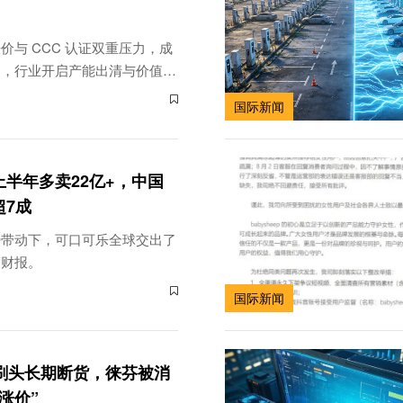
价与 CCC 认证双重压力，成
遍，行业开启产能出清与价值回
国际新闻
半年多卖22亿+，中国
超7成
势带动下，可口可乐全球交出了
度财报。
国际新闻
牙刷头长期断货，徕芬被消
涨价”