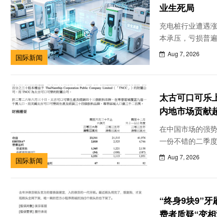
业生死局
充电桩行业遭遇涨
本承压，亏损普
归。
Aug 7, 2026
国际新闻
太古可口可乐上
内地市场贡献
在中国市场的强
一份不错的二季
Aug 7, 2026
国际新闻
“终身9块9”
费者质疑“变相