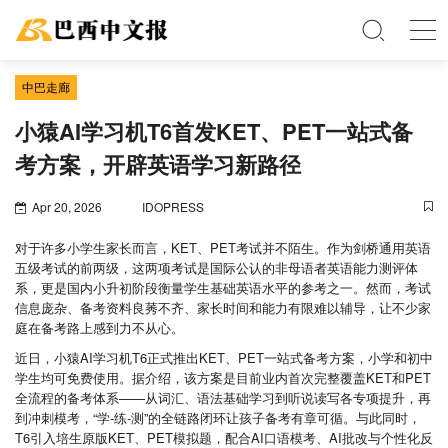
中巴走廊
小猿AI学习机T6首发KET、PET一站式备
考方案，开辟英语学习新路径
Apr 20, 2026
IDOPRESS
对于许多小学生家长而言，KET、PET考试并不陌生。作为剑桥通用英语
五级考试的前两级，这两项考试是国际公认的非母语者英语能力测评体
系，更是国内小升初阶段衡量学生基础英语水平的参考之一。然而，考试
信息庞杂、备考资料良莠不齐、家长时间和能力有限难以辅导，让不少家
庭在备考路上感到力不从心。
近日，小猿AI学习机T6正式推出KET、PET一站式备考方案，小学和初中
学生均可免费使用。据介绍，该方案是目前业内首次完整覆盖KET和PET
全流程的备考体系——从词汇、语法基础学习到听说读写各专项提升，再
到冲刺模考，“学-练-测”的全链路闭环让孩子备考有章可循。与此同时，
T6引入培生原版KET、PET模拟题，配合AI口语模考、AI批改与个性化反