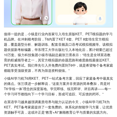
值得一提的是，小猿是行业内首家引入培生原版KET、PET模拟题的学习
机品牌。在冲刺模考阶段，T6内置了KET 6套、PET 8套培生官方模拟
题，覆盖题型分析、解题训练、配套音频及口语考试模拟视频等。该模拟
题依据新考标编纂，华东理工大学出版社引入本地化后，累计销量已超过
10万套。猿力科技集团小猿市场副总裁张兰璞表示：“培生是全球英语教
育的权威领导者之一，其官方模拟题的命题思路和难度曲线最接近KET、
PET真实考试。我们率先引入并免费内置到T6中，就是希望每个备考家庭
都能享受顶级资源，不再为筛选资料烦恼。”
小猿AI学习机T6用KET、PET一站式备考方案，回应了家庭备考中最真实
的痛点。张兰璞进一步解释说，“这套方案并非资源的简单叠加，而是对
T6‘学练一体’理念的深度落地。学完即练、练完即评、评后再讲——每一
个学习环节都指向下一个学习目标，形成可追踪、可反馈的闭环。”
在英语学习越来越强调素质培养与能力认证的今天，小猿AI学习机T6为
KET、PET备考家庭提供了一套免费的、体系化的智能学习方案，让优质
资源触手可及，这或许正是“教育+AI”兼顾教育公平与质量的实践方向。