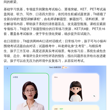
间的桥梁。
基础学习筑基，专项提升则聚焦考试核心、逐项突破。KET、PET考试涵
盖阅读、听力、写作、口语四大部分，依托培生权威试题资源，T6搭载了
全新自研的“题型讲解课程”，由名师讲解题型、解题技巧、语料积累、评
分解读等内容，帮助孩子系统扫清答题盲点、攻克题型瓶颈。课程后紧跟
专项练习，T6提供了按题型细分的日常练习资源，KET共8套、PET共16
套，覆盖各考试板块，便于学生强化突破，稳步提升应试能力。
在口语部分，T6提供两种AI口语对话模式：日常练习中，孩子可与小猿AI
围绕考试话题自由对话；试题模考中，AI老师化身“主考官”，与模拟考
生、孩子三方互动，高度还原真实考试场景。每次练习后，系统生成包含
等级、总分、单项评分及针对性评语的报告，指出问题所在并给出改进建
议。孩子可以在无压力的环境中反复练习，从容应对考试。