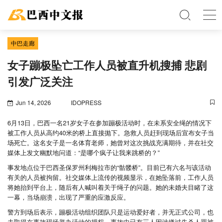
中巴走廊
女子蹦极坠亡工作人员被直升机搜捕 悲剧
引发广泛关注
Jun 14, 2026
IDOPRESS
6月13日，巴西一名21岁女子在参加蹦极活动时，在未系安全绳的情况下
被工作人员从高约40米的桥上直接抛下。急救人员赶到现场后宣布女子当
场死亡。这名女子是一名体育老师，她曾对这次挑战充满期待，并在社交
媒体上发文幽默地问道：“是哪个疯子让我来跳桥的？”
事发地点位于巴西圣保罗州利梅拉市的“骷髅桥”。目前已有六名与该活动
有关的人员被拘留。社交媒体上流传的视频显示，在她坠落前，工作人员
将她抬到平台上，随后有人喊叫着关于绳子的问题。她的未婚夫目睹了这
一幕，当场崩溃，出现了严重的应激反应。
警方到场后表示，蹦极活动组织团队只是运动爱好者，并无正式公司，也
未取得在事故现场举办活动的授权。事故中已有三人因涉嫌过失杀人罪被