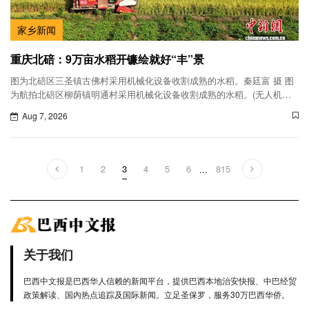
家乡新闻
重庆北碚：9万亩水稻开镰绘就好“丰”景
图为北碚区三圣镇古佛村采用机械化设备收割成熟的水稻。秦廷富 摄 图
为航拍北碚区柳荫镇明通村采用机械化设备收割成熟的水稻。(无人机照
片)秦廷富 摄
Aug 7, 2026
1
2
3
4
5
6
...
815
关于我们
巴西中文报是巴西华人信赖的新闻平台，提供巴西本地治安快报、中巴经贸
政策解读、国内热点追踪及国际新闻。立足圣保罗，服务30万巴西华侨。