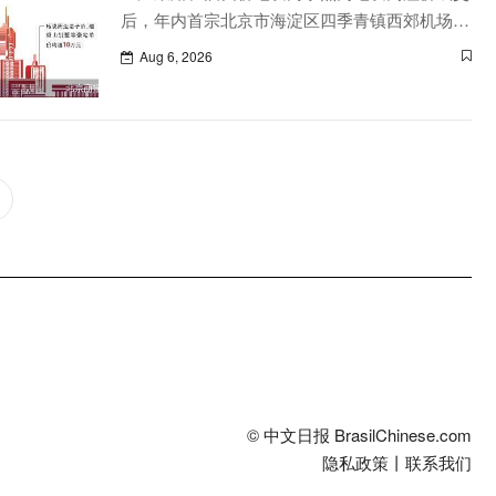
后，年内首宗北京市海淀区四季青镇西郊机场周
边及沿线（西冉、田村、常青片区）城中村改造
Aug 6, 2026
项目HD00-1408-0034、0049、0040地块将于8
月12日正式挂牌出让。
© 中文日报 BrasilChinese.com
隐私政策
丨
联系我们