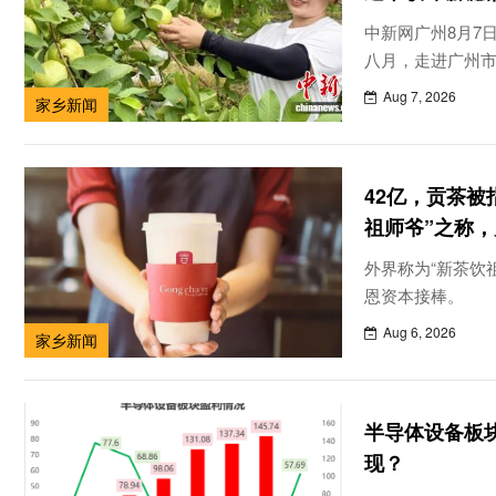
中新网广州8月7日
八月，走进广州
场，沿路可见饱
Aug 7, 2026
家乡新闻
彤的莲雾。成片
袋的果实，在绿
42亿，贡茶被
祖师爷”之称
外界称为“新茶饮
恩资本接棒。
Aug 6, 2026
家乡新闻
半导体设备板块
现？