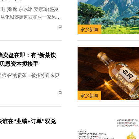
电 (张璐 余冰冰 罗素玲)盛夏
市从化城郊街道西和村一家果
满的木瓜、鲜亮的火龙果、红彤
家乡新闻
番石榴树下，挂满套着白色保护
叶映衬下格外亮眼。果
指卖盘在即：有“新茶饮
，贝恩资本拟接手
祖师爷”的贡茶，被指将迎来贝
家乡新闻
谁在“业绩+订单”双兑