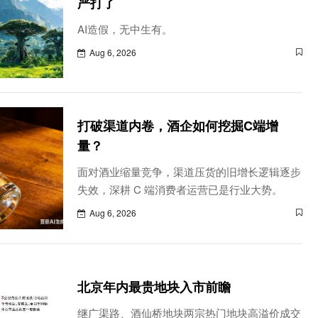
严打了
AI造假，无中生有。
Aug 6, 2026
打破渠道内卷，酒企如何挖掘C端增
量？
面对酒业缩量竞争，渠道压货的旧增长逻辑逐步
失效，深耕 C 端消费者运营已是行业大势。
Aug 6, 2026
北京年内最贵地块入市前瞻
继广渠路、酒仙桥地块两宗热门地块高溢价成交