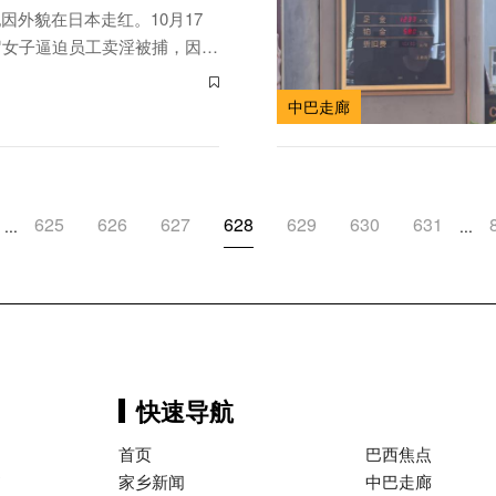
因外貌在日本走红。10月17
岁女子逼迫员工卖淫被捕，因外
涉嫌暴力逼迫多名女员工卖淫，
0名嫖客。39岁店长铃木麻央
中巴走廊
彩，以暴力与监控编织牢笼，将
利...
625
626
627
628
629
630
631
...
...
快速导航
首页
巴西焦点
巴
家乡新闻
中巴走廊