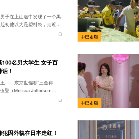
名男子在上山途中发现了一个黑
。起初他以为是塑料袋，走近一
相当完整的眼镜王蛇蛇蜕。这条
中巴走廊
多，比手臂还要粗，重量约18
100名男大学生 女子百
神话！
王——东京世锦赛“三金得
（Melissa Jefferson-
度成为全球焦点。她在一场由知名
中巴走廊
 发起的百米挑战中，独自对阵来自
00名男大学生，最终凭借...
嫌犯因外貌在日本走红！