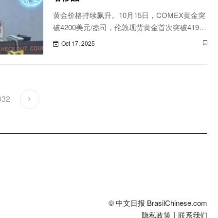
黄金价格持续飙升。10月15日，COMEX黄金突
破4200美元/盎司，伦敦现货黄金首次突破4190
美元关口，最高触及4193美元/盎司，涨幅达
Oct 17, 2025
1.24%。年内累计上涨超1500美元，涨幅接近
60%
832
© 中文日报 BrasilChinese.com
隐私政策
丨
联系我们