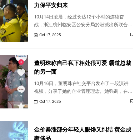
力保平安归来
10月14日凌晨，经过长达12个小时的连续奋
战，浙江杭州临安区公安分局於潜派出所联合多
支救援力量，成功在天目山深处找回两名走失的
Oct 17, 2025
七旬老人。这场跨越整夜的紧急救援，不仅考验
了救援队伍的体力与毅力，更展现出警民同心、
生命至上的担当。10月13日...
董明珠称自己私下相处很可爱 霸道总裁
的另一面
10月16日，董明珠在社交平台发布了一段演讲
视频，分享了她的企业管理理念。她强调，在管
理中不应该顾及面子，而应严格要求。董明珠认
Oct 17, 2025
为自己在工作上必须讲原则，因此给人的印象是
霸道，但她认为这种霸道是有道理的
金价暴涨部分年轻人眼馋又纠结 黄金成
奢侈品