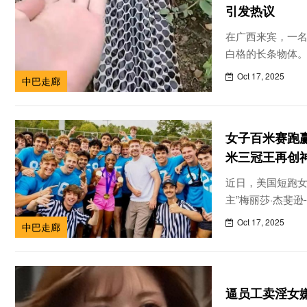
引发热议
在广西来宾，一
白格的长条物体
看才发现是一条
Oct 17, 2025
中巴走廊
蛇蜕长度大约三米
斤
女子百米赛跑赢
米三冠王再创
近日，美国短跑女
主”梅丽莎·杰斐逊-伍登
Wooden）再
Oct 17, 2025
中巴走廊
网红MrBeast
北卡罗来纳大学的1
逼员工卖淫女