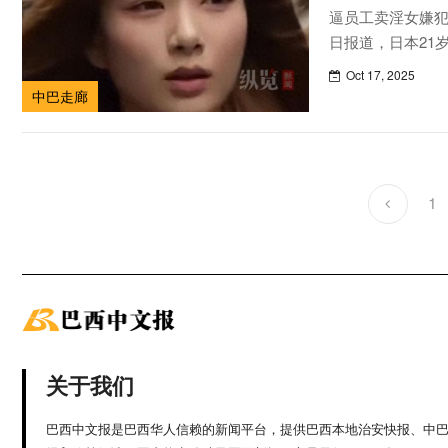
逼员工卖淫女嫌犯
日报道，日本21
貌在日本走红。
Oct 17, 2025
3个月内接待约40
中巴走廊
与21岁的田野和
旗下女性员工变为牟
1
关于我们
巴西中文报是巴西华人信赖的新闻平台，提供巴西本地治安快报、中